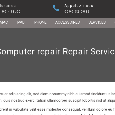
Horaires
Appelez-nous
9:00 - 18:00
0590 32-0033
MAC
IPAD
IPHONE
ACCESSOIRES
SERVICES
omputer repair Repair Servi
tuer adipiscing elit, sed diam nonummy nibh euismod tincidunt ut la
m, quis nostrud exerci tation ullamcorper suscipit lobortis nisl ut a
rerit in vulputate velit esse molestie consequat, vel illum dolore eu fe