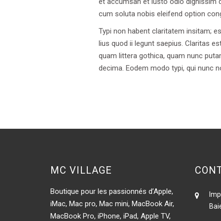
et accumsan et iusto odio dignissim qu
cum soluta nobis eleifend option con
Typi non habent claritatem insitam; es
lius quod ii legunt saepius. Clarita
quam littera gothica, quam nunc puta
decima. Eodem modo typi, qui nunc nob
MC VILLAGE
CONT
Boutique pour les passionnés d’Apple,
Imp
iMac, Mac pro, Mac mini, MacBook Air,
Bai
MacBook Pro, iPhone, iPad, Apple TV,