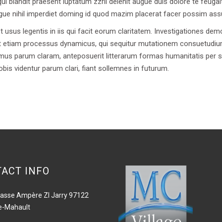
i blandit praesent luptatum zzril delenit augue duis dolore te feugait 
gue nihil imperdiet doming id quod mazim placerat facer possim as
t usus legentis in iis qui facit eorum claritatem. Investigationes de
s est etiam processus dynamicus, qui sequitur mutationem consuetudi
mus parum claram, anteposuerit litterarum formas humanitatis per s
is videntur parum clari, fiant sollemnes in futurum.
ACT INFO
asse Ampère ZI Jarry 97122
e-Mahault