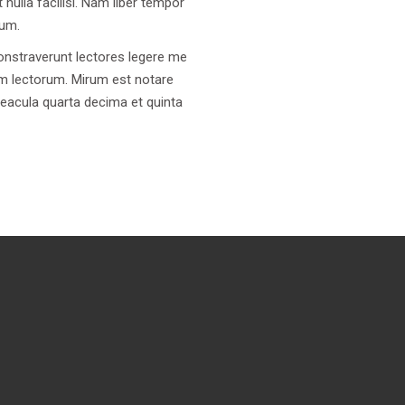
nulla facilisi. Nam liber tempor
sum.
monstraverunt lectores legere me
um lectorum. Mirum est notare
eacula quarta decima et quinta