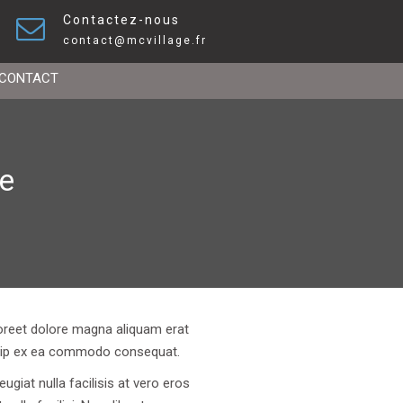
Contactez-nous
contact@mcvillage.fr
CONTACT
ce
oreet dolore magna aliquam erat
liquip ex ea commodo consequat.
ugiat nulla facilisis at vero eros