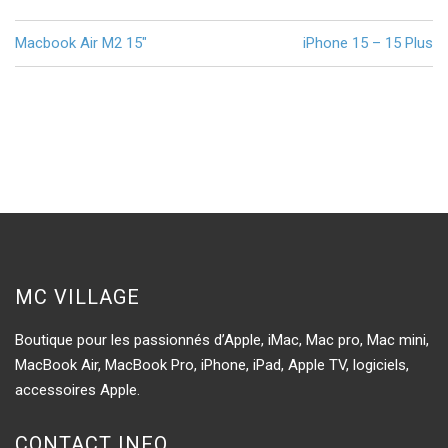
Navigation
Macbook Air M2 15″
iPhone 15 – 15 Plus
de
l’article
MC VILLAGE
Boutique pour les passionnés d’Apple, iMac, Mac pro, Mac mini,
MacBook Air, MacBook Pro, iPhone, iPad, Apple TV, logiciels,
accessoires Apple.
CONTACT INFO