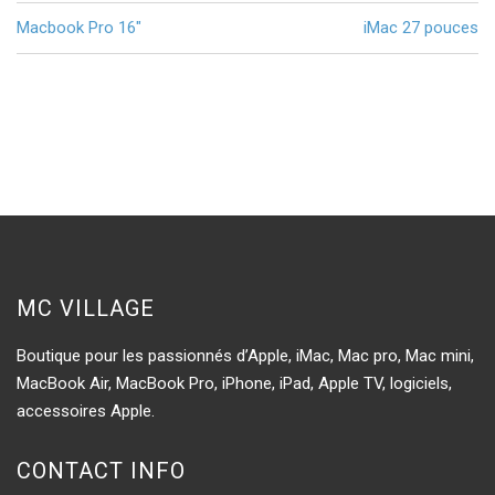
Navigation
Macbook Pro 16″
iMac 27 pouces
de
l’article
MC VILLAGE
Boutique pour les passionnés d’Apple, iMac, Mac pro, Mac mini,
MacBook Air, MacBook Pro, iPhone, iPad, Apple TV, logiciels,
accessoires Apple.
CONTACT INFO